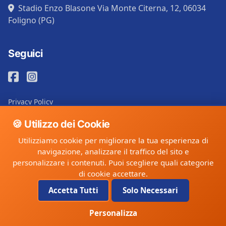
Stadio Enzo Blasone Via Monte Citerna, 12, 06034
Foligno (PG)
Seguici
Privacy Policy
Cookie Policy
🍪 Utilizzo dei Cookie
Utilizziamo cookie per migliorare la tua esperienza di
navigazione, analizzare il traffico del sito e
©
cluBase
. Tutti i diritti riservati.
personalizzare i contenuti. Puoi scegliere quali categorie
di cookie accettare.
GDPR
SSL
Powered by
Compliant
Secured
cluBase.it
Accetta Tutti
Solo Necessari
Personalizza