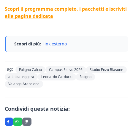
Scopri il programma completo, i pacchetti e iscriviti
alla pagina dedicata
Scopri di più:
link esterno
Tag:
Foligno Calcio
Campus Estivo 2026
Stadio Enzo Blasone
atletica leggera
Leonardo Carducci
Foligno
Valanga Arancione
Condividi questa notizia: