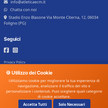
info@atleticaecm.it
Chatta con noi
Stadio Enzo Blasone Via Monte Citerna, 12, 06034
Foligno (PG)
Seguici
Privacy Policy
Cookie Policy
🍪 Utilizzo dei Cookie
Utilizziamo cookie per migliorare la tua esperienza di
navigazione, analizzare il traffico del sito e
©
cluBase
. Tutti i diritti riservati.
personalizzare i contenuti. Puoi scegliere quali categorie
di cookie accettare.
GDPR
SSL
Powered by
Compliant
Secured
cluBase.it
Accetta Tutti
Solo Necessari