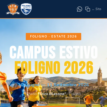
← Sito
FOLIGNO · ESTATE 2026
Campus Estivo
Foligno 2026
10 Giugno — 11 Settembre 2026
Stadio
"Enzo Blasone"
· Foligno