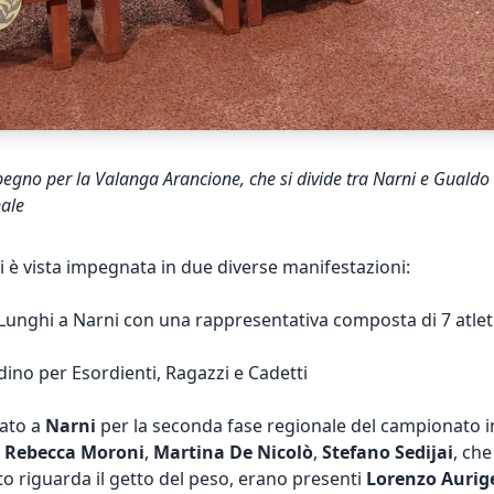
no per la Valanga Arancione, che si divide tra Narni e Gualdo 
nale
 è vista impegnata in due diverse manifestazioni:
 Lunghi a Narni con una rappresentativa composta di 7 atleti
ino per Esordienti, Ragazzi e Cadetti
tato a
Narni
per la seconda fase regionale del campionato in
n
Rebecca Moroni
,
Martina De Nicolò
,
Stefano Sedijai
, ch
to riguarda il getto del peso, erano presenti
Lorenzo Auri