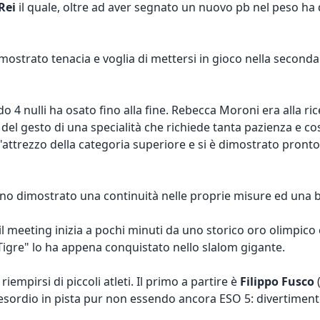
Rei
il quale, oltre ad aver segnato un nuovo pb nel peso h
dimostrato tenacia e voglia di mettersi in gioco nella second
o 4 nulli ha osato fino alla fine. Rebecca Moroni era alla 
 del gesto di una specialità che richiede tanta pazienza e cost
'attrezzo della categoria superiore e si è dimostrato pronto
nno dimostrato una continuità nelle proprie misure ed una b
 il meeting inizia a pochi minuti da uno storico oro olimpic
a Tigre" lo ha appena conquistato nello slalom gigante.
riempirsi di piccoli atleti. Il primo a partire è
Filippo Fusco
(
 esordio in pista pur non essendo ancora ESO 5: divertimen