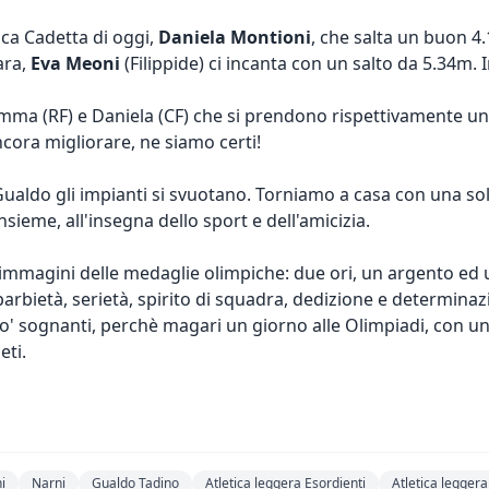
ca Cadetta di oggi,
Daniela Montioni
, che salta un buon 4.
ara,
Eva Meoni
(Filippide) ci incanta con un salto da 5.34m
Emma (RF) e Daniela (CF) che si prendono rispettivamente un
cora migliorare, ne siamo certi!
Gualdo gli impianti si svuotano. Torniamo a casa con una sol
sieme, all'insegna dello sport e dell'amicizia.
 immagini delle medaglie olimpiche: due ori, un argento ed
aparbietà, serietà, spirito di squadra, dedizione e determinaz
 po' sognanti, perchè magari un giorno alle Olimpiadi, con un
eti.
i
Narni
Gualdo Tadino
Atletica leggera Esordienti
Atletica leggera