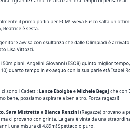
enta il grande Carducci! Ora è ancora tempo di pensare al cr
inalmente il primo podio per ECM! Sveva Fusco salta un ottimo
, Beatrice è sesta.
genitore avvisa con esultanza che dalle Olimpiadi è arrivato
to Lisa Vittozzi.
r i 50m piani. Angelini Giovanni (ESO8) quinto miglior tempo
10) quarto tempo in ex-aequo con la sua parie età Isabel Ro
a ci sono i Cadetti:
Lance Eboigbe
e
Michele Begaj
che con 7
mo bene, possiamo aspirare a ben altro. Forza ragazzi!
co
,
Sara Mistretta
e
Bianca Renzini
(Ragazze) provano a p
, ma ci provano con grinta. La gara è vinta da una straordin
 anni, una misura di 4.89m! Spettacolo puro!