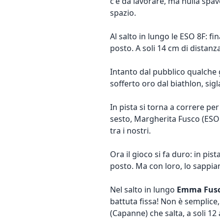
c'è da lavorare, ma nulla spav
spazio.
Al salto in lungo le ESO 8F: f
posto. A soli 14 cm di distanza
Intanto dal pubblico qualche 
sofferto oro dal biathlon, sigla
In pista si torna a correre pe
sesto, Margherita Fusco (ESO 
tra i nostri.
Ora il gioco si fa duro: in pist
posto. Ma con loro, lo sappia
Nel salto in lungo
Emma Fus
battuta fissa! Non è semplice
(Capanne) che salta, a soli 12