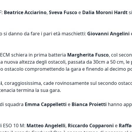
F:
Beatrice Acciarino
,
Sveva Fusco
e
Dalia Moroni Hardt
s
 si danno da fare i pari età maschietti:
Giovanni Angelini
 ECM schiera in prima batteria
Margherita Fusco
, col seco
la nuova altezza degli ostacoli, passata da 30cm a 50 cm, le 
o ostacolo compromettendo la gara e finendo al decimo po
i
, coraggiosissima, cade rovinosamente sul secondo ostac
tenacia termina la sua gara.
 di squadra
Emma Cappelletti
e
Bianca Proietti
hanno appr
gli ESO 10 M:
Matteo Angelelli
,
Riccardo Copparoni
e
Raffa