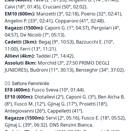
Calvi (18°, 01:45), Cruciani (50°, 02:02).
EM10 (600m):
Manzetti (3°, 02:18), Poerio (32°, 02:41),
Angelini P. (33°, 02:41), Copparoni (41°, 02:48).
Ragazzi (1500m):
Caponi G. (1°, 04:37), Pergolari (4°,
04:57), De Nicolò (7°, 05:13).
Cadetti (3km):
Begaj (9°, 10:53), Bazzucchi E. (10°,
11:00), Ferri (13°, 11:21).
Allievi (4km):
Taddei (7°, 14:42).
Assoluti 8km:
Morchid (3°, 27:50 PRIMO DEGLI
JUNIORES), Budroni (11°, 30:13), Benseghir (34°, 37:02).
🏃‍♀️ Settore Femminile
EF8 (400m):
Fusco Sveva (10ª, 01:44).
EF10 (600m):
Diotallevi (2ª), Caponi G. (3ª), Ben Aicha B.
(8ª), Fusco M. (12ª), Gjinaj G. (17ª), Proietti (18ª),
Antegiovanni (26ª), Cappelletti (41ª).
Ragazze (1500m):
Servi (2ª, 05:16), Fusco E. (18ª, 05:52),
Gjinaj L. (39ª, 06:32). DNS Renzini Bianca.