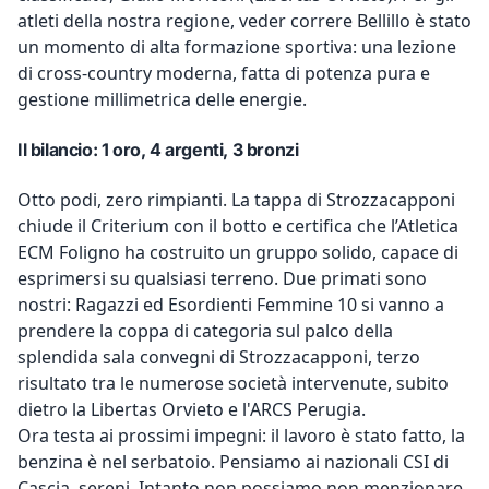
atleti della nostra regione, veder correre Bellillo è stato
un momento di alta formazione sportiva: una lezione
di cross-country moderna, fatta di potenza pura e
gestione millimetrica delle energie.
Il bilancio: 1 oro, 4 argenti, 3 bronzi
Otto podi, zero rimpianti. La tappa di Strozzacapponi
chiude il Criterium con il botto e certifica che l’Atletica
ECM Foligno ha costruito un gruppo solido, capace di
esprimersi su qualsiasi terreno. Due primati sono
nostri: Ragazzi ed Esordienti Femmine 10 si vanno a
prendere la coppa di categoria sul palco della
splendida sala convegni di Strozzacapponi, terzo
risultato tra le numerose società intervenute, subito
dietro la Libertas Orvieto e l'ARCS Perugia.
Ora testa ai prossimi impegni: il lavoro è stato fatto, la
benzina è nel serbatoio. Pensiamo ai nazionali CSI di
Cascia, sereni. Intanto non possiamo non menzionare