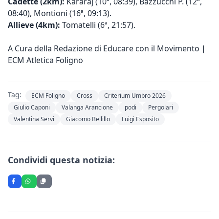
Cadette (2km):
Kararaj (10ª, 08:39), Bazzucchi P. (12ª,
08:40), Montioni (16ª, 09:13).
Allieve (4km):
Tomatelli (6ª, 21:57).
A Cura della Redazione di Educare con il Movimento |
ECM Atletica Foligno
Tag:
ECM Foligno
Cross
Criterium Umbro 2026
Giulio Caponi
Valanga Arancione
podi
Pergolari
Valentina Servi
Giacomo Bellillo
Luigi Esposito
Condividi questa notizia: