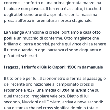
concede il conforto di una prima giornata marzolina
tiepida e non piovosa. Il terreno è asciutto, i tacchetti
degli atleti sono pronti a sprintare con la massima
presa sull'erba in prematura ripresa stagionale.
La Valanga Arancione ci crede: portiamo a casa
otto
podi
e un mucchio di conferme. Otto magliette che
brillano di terra e sorrisi, perché qui vince chi sa tenere
il ritmo quando in ogni partenza ci sono cinquanta e
più atleti schierati.
I ragazzi, il trionfo di Giulio Caponi: 1500 m da manuale
Il titolone è per lui. Il cronometro si ferma al passaggio
del recente oro nazionale al campionato cross di
Frosinone a
4:37
, una media di
3:04 min/km
che su
quel tracciato irregolare vale oro. Dietro di lui il
secondo, Nuccioni dell’Orvieto, arriva a nove secondi:
una distanza che nel cross significa dominio totale.