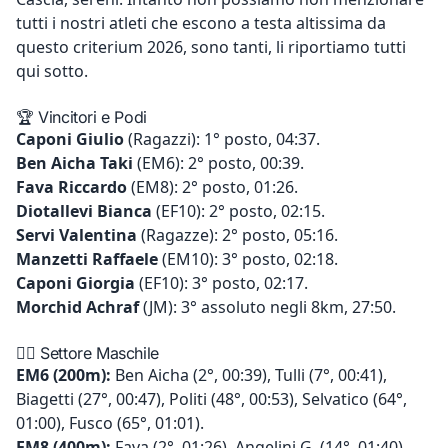
tutti i nostri atleti che escono a testa altissima da
questo criterium 2026, sono tanti, li riportiamo tutti
qui sotto.
🏆 Vincitori e Podi
Caponi Giulio
(Ragazzi): 1° posto, 04:37.
Ben Aicha Taki
(EM6): 2° posto, 00:39.
Fava Riccardo
(EM8): 2° posto, 01:26.
Diotallevi Bianca
(EF10): 2° posto, 02:15.
Servi Valentina
(Ragazze): 2° posto, 05:16.
Manzetti Raffaele
(EM10): 3° posto, 02:18.
Caponi Giorgia
(EF10): 3° posto, 02:17.
Morchid Achraf
(JM): 3° assoluto negli 8km, 27:50.
🏃‍♂️ Settore Maschile
EM6 (200m):
Ben Aicha (2°, 00:39), Tulli (7°, 00:41),
Biagetti (27°, 00:47), Politi (48°, 00:53), Selvatico (64°,
01:00), Fusco (65°, 01:01).
EM8 (400m):
Fava (2°, 01:26), Angelini G. (14°, 01:40),