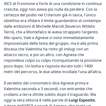
AICS di Frosinone e forte di una condizione in continua
crescita, oggi non aveva più nulla da perdere. Con la
certezza del podio nel Criterium già in tasca, l'unico
obiettivo era sfidare il limite guardandosi al contempo
dalle ambizioni di Michelle Marsili (Iloverun Athletic
Terni), che a Montefalco le aveva strappato l'argento.
Allo sparo, Vale e Agnese si sono immediatamente
impossessate della testa del gruppo, ma è alla prima
discesa che Valentina ha rotto gli indugi con un
attacco secco, e poi un altro, con Agnese che
rispondeva colpo su colpo riconquistando la posizione
poco dopo. Un botta e risposta durato tutti i 1400
metri del percorso, le due atlete incollate l'una all'altra.
Il verdetto del cronometro dice Agnese prima e
Valentina seconda a 3 secondi, con entrambe che
crollano a terra sfinite subito dopo il traguardo. Ma
oggi la vera vittoria è nelle parole di
Luigi Esposito
,
patron dell'ARCS e coach di Agnese, che rivela un