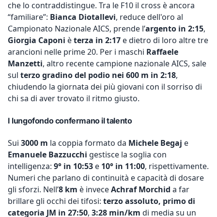
che lo contraddistingue. Tra le F10 il cross è ancora
“familiare”:
Bianca Diotallevi
, reduce dell'oro al
Campionato Nazionale AICS, prende l’
argento in 2:15
,
Giorgia Caponi
è
terza in 2:17
e dietro di loro altre tre
arancioni nelle prime 20. Per i maschi
Raffaele
Manzetti
, altro recente campione nazionale AICS, sale
sul
terzo gradino del podio nei 600 m in 2:18
,
chiudendo la giornata dei più giovani con il sorriso di
chi sa di aver trovato il ritmo giusto.
I lungofondo confermano il talento
Sui
3000 m
la coppia formato da
Michele Begaj
e
Emanuele Bazzucchi
gestisce la soglia con
intelligenza:
9° in 10:53
e
10° in 11:00
, rispettivamente.
Numeri che parlano di continuità e capacità di dosare
gli sforzi. Nell’
8 km
è invece
Achraf Morchid
a far
brillare gli occhi dei tifosi:
terzo assoluto, primo di
categoria JM in 27:50
,
3:28 min/km
di media su un