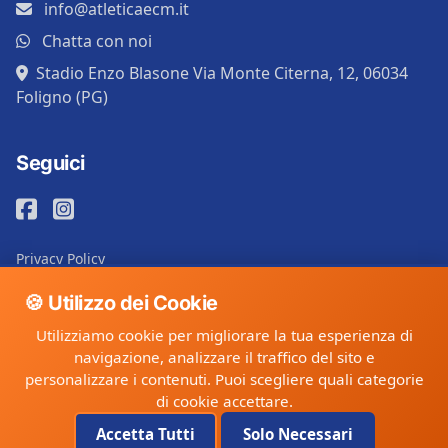
info@atleticaecm.it
Chatta con noi
Stadio Enzo Blasone Via Monte Citerna, 12, 06034
Foligno (PG)
Seguici
Privacy Policy
Cookie Policy
🍪 Utilizzo dei Cookie
Utilizziamo cookie per migliorare la tua esperienza di
navigazione, analizzare il traffico del sito e
©
cluBase
. Tutti i diritti riservati.
personalizzare i contenuti. Puoi scegliere quali categorie
di cookie accettare.
GDPR
SSL
Powered by
Compliant
Secured
cluBase.it
Accetta Tutti
Solo Necessari