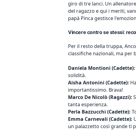
giro di tre lanci. Un allenator
del ragazzo e qui i meriti, van
papà Pinca gestisce l'emozione
Vincere contro se stessi: rec
Per il resto della truppa, An
classifiche nazionali, ma per b
Daniela Montioni (Cadette):
solidità.
Aisha Antonini (Cadette):
Ha
importantissimo. Brava!
Marco De Nicolò (Ragazzi):
S
tanta esperienza.
Perla Bazzucchi (Cadette):
To
Emma Carnevali (Cadette):
U
un palazzetto così grande ti pu