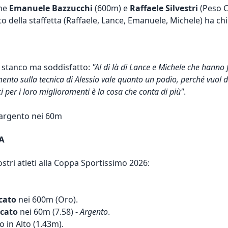
che
Emanuele Bazzucchi
(600m) e
Raffaele Silvestri
(Peso Ca
tto della staffetta (Raffaele, Lance, Emanuele, Michele) ha ch
 stanco ma soddisfatto:
"Al di là di Lance e Michele che hanno f
mento sulla tecnica di Alessio vale quanto un podio, perché vuol
ici per i loro miglioramenti è la cosa che conta di più"
.
l'argento nei 60m
A
ostri atleti alla Coppa Sportissimo 2026:
icato
nei 600m (Oro).
icato
nei 60m (7.58) -
Argento
.
o in Alto (1.43m).