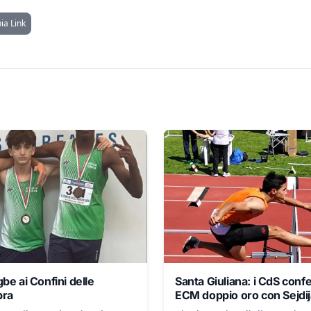
ia Link
be ai Confini delle
Santa Giuliana: i CdS conf
bra
ECM doppio oro con Sejdij