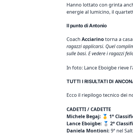
Hanno lottato con grinta an
energie al lumicino, il quarte
Il punto di Antonio
Coach
Acciarino
torna a casa
ragazzi applicarsi. Quel compli
sulle basi. E vedere i ragazzi fel
In foto: Lance Eboigbe rieve 
TUTTI I RISULTATI DI ANCON
Ecco il riepilogo tecnico dei n
CADETTI / CADETTE
Michele Begaj:
🥇
1° Classif
Lance Eboigbe:
🥈
2° Classif
Daniela Montioni:
9ª nel Salt