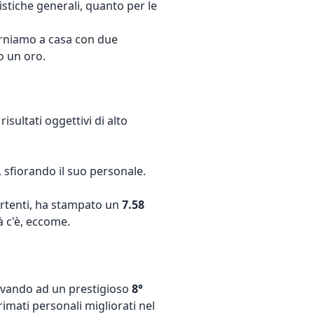
istiche generali, quanto per le
torniamo a casa con due
o un oro.
isultati oggettivi di alto
i, sfiorando il suo personale.
partenti, ha stampato un
7.58
à c'è, eccome.
rivando ad un prestigioso
8°
rimati personali migliorati nel