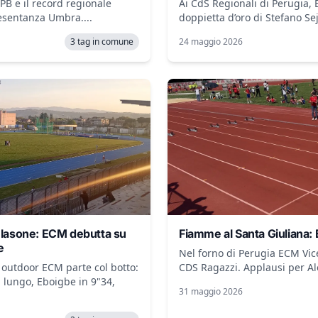
B e il record regionale
Ai CdS Regionali di Perugia, E
esentanza Umbra....
doppietta d’oro di Stefano Sej
3 tag in comune
24 maggio 2026
 Blasone: ECM debutta su
Fiamme al Santa Giuliana: 
e
Nel forno di Perugia ECM Vic
e outdoor ECM parte col botto:
CDS Ragazzi. Applausi per Ale
 lungo, Eboigbe in 9"34,
31 maggio 2026