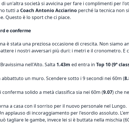
e di un'altra società si avvicina per fare i complimenti per l
no tutti a
Coach Antonio Acciarino
perché la tecnica non si
. Questo è lo sport che ci piace.
ord e conferme
cona è stata una preziosa occasione di crescita. Non siamo a
attere i nostri avversari più duri: i metri e il cronometro. E c
Bravissima nell'Alto. Salta
1.43m
ed entra in
Top 10 (9ª clas
 abbattuto un muro. Scendere sotto i 9 secondi nei 60m (
8.
i conferma solido a metà classifica sia nei 60m (
9.07
) che ne
rna a casa con il sorriso per il nuovo personale nel Lungo.
n applauso di incoraggiamento per l'esordio assoluto. L'em
ò tagliare le gambe, invece lei si è buttata nella mischia (60m