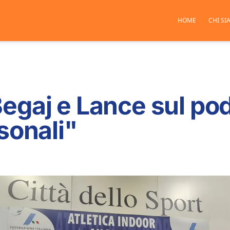
HOME
CHI SI
egaj e Lance sul pod
sonali"