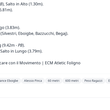
PB
), Salto in Alto (1.30m).
6.81m).
go (3.83m).
(Silvestri, Eboigbe, Bazzucchi, Begaj).
g (9.42m -
PB
).
 Salto in Lungo (3.79m).
care con il Movimento | ECM Atletic Foligno
ance Eboigbe
Alessio Pinca
60 metri
600 metri
Peso Ragazzi
E