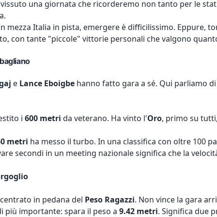
a vissuto una giornata che ricorderemo non tanto per le stat
a.
n mezza Italia in pista, emergere è difficilissimo. Eppure, 
to, con tante "piccole" vittorie personali che valgono quant
sbagliano
gaj
e
Lance Eboigbe
hanno fatto gara a sé. Qui parliamo di r
stito i
600 metri
da veterano. Ha vinto l'
Oro
, primo su tutt
60 metri
ha messo il turbo. In una classifica con oltre 100 
ivare secondi in un meeting nazionale significa che la velocit
orgoglio
centrato in pedana del
Peso Ragazzi
. Non vince la gara ar
di più importante: spara il peso a
9.42 metri
. Significa due p