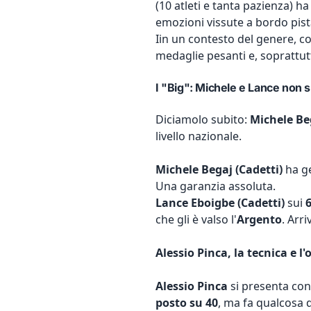
(10 atleti e tanta pazienza) h
emozioni vissute a bordo pist
Iin un contesto del genere, co
medaglie pesanti e, soprattut
I "Big": Michele e Lance non 
Diciamolo subito:
Michele Be
livello nazionale.
Michele Begaj (Cadetti)
ha ge
Una garanzia assoluta.
Lance Eboigbe (Cadetti)
sui
che gli è valso l'
Argento
. Arr
Alessio Pinca, la tecnica e l'
Alessio Pinca
si presenta con
posto su 40
, ma fa qualcosa 