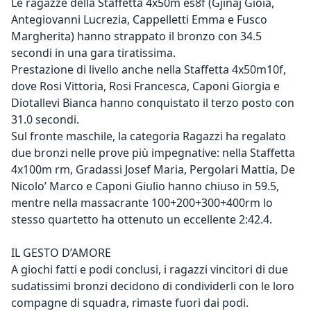
Le ragazze della Staffetta 4x50m es8f (Gjinaj Gioia,
Antegiovanni Lucrezia, Cappelletti Emma e Fusco
Margherita) hanno strappato il bronzo con 34.5
secondi in una gara tiratissima.
Prestazione di livello anche nella Staffetta 4x50m10f,
dove Rosi Vittoria, Rosi Francesca, Caponi Giorgia e
Diotallevi Bianca hanno conquistato il terzo posto con
31.0 secondi.
Sul fronte maschile, la categoria Ragazzi ha regalato
due bronzi nelle prove più impegnative: nella Staffetta
4x100m rm, Gradassi Josef Maria, Pergolari Mattia, De
Nicolo’ Marco e Caponi Giulio hanno chiuso in 59.5,
mentre nella massacrante 100+200+300+400rm lo
stesso quartetto ha ottenuto un eccellente 2:42.4.
IL GESTO D’AMORE
A giochi fatti e podi conclusi, i ragazzi vincitori di due
sudatissimi bronzi decidono di condividerli con le loro
compagne di squadra, rimaste fuori dai podi.